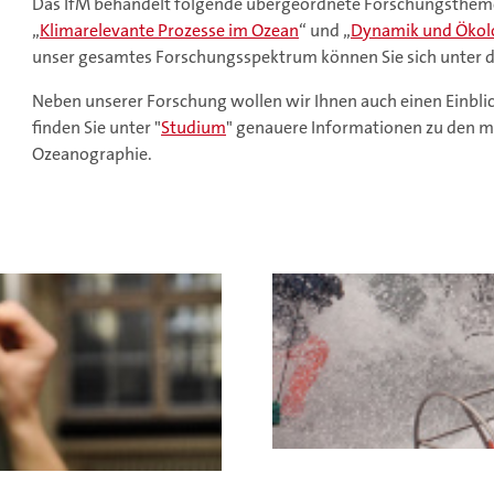
Das IfM behandelt folgende übergeordnete Forschungsthem
„
Klimarelevante Prozesse im Ozean
“ und „
Dynamik und Ökol
unser gesamtes Forschungsspektrum können Sie sich unter 
Neben unserer Forschung wollen wir Ihnen auch einen Einbli
finden Sie unter "
Studium
" genauere Informationen zu den m
Ozeanographie.