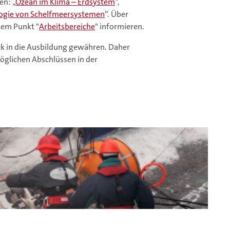
en: „
Ozean im Klima – Erdsystem
“,
ogie von Schelfmeersystemen
“. Über
dem Punkt "
Arbeitsbereiche
" informieren.
ck in die Ausbildung gewähren. Daher
öglichen Abschlüssen in der