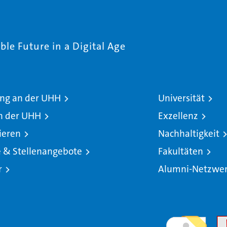
le Future in a Digital Age
ng an der UHH
Universität
n der UHH
Exzellenz
ieren
Nachhaltigkeit
e & Stellenangebote
Fakultäten
r
Alumni-Netzwe